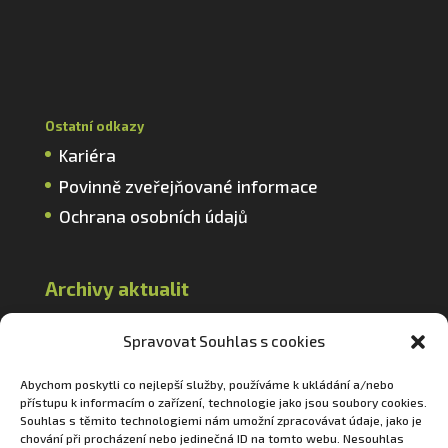
Ostatní odkazy
Kariéra
Povinně zveřejňované informace
Ochrana osobních údajů
Archivy aktualit
2026
Spravovat Souhlas s cookies
2025
2024
Abychom poskytli co nejlepší služby, používáme k ukládání a/nebo
přístupu k informacím o zařízení, technologie jako jsou soubory cookies.
2023
Souhlas s těmito technologiemi nám umožní zpracovávat údaje, jako je
chování při procházení nebo jedinečná ID na tomto webu. Nesouhlas
2022